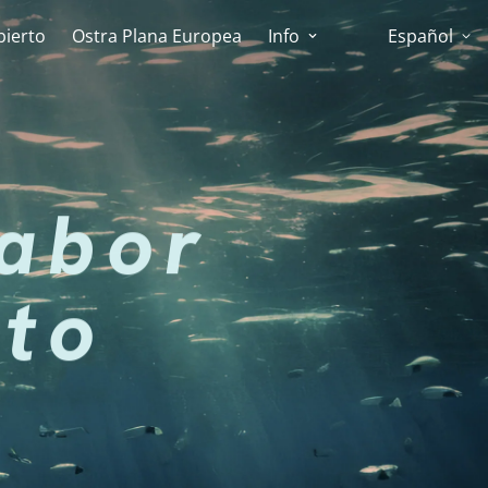
bierto
Ostra Plana Europea
Info
Español
abor
to