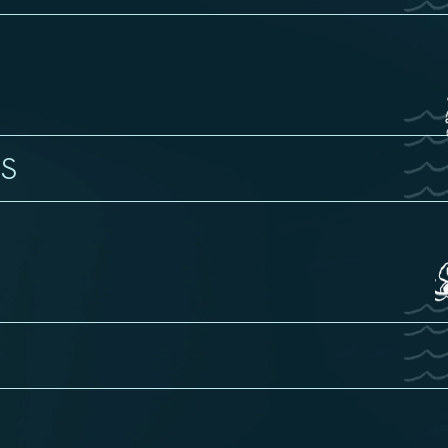
ias, cultivadas de forma sustentável.
es nativas europeias que são universalmente reconhecidas como as melh
emium.
adas, é possível garantir que são 100% rastreáveis, do mar até ao prato.
ácil distinguir a espécie de amêijoa no nosso prato. Foi por isso que ped
mparação disponível no link em baixo.
S
Atlântico. De mar aberto.
, especialmente frescas, tenras e saborosas. São únicas porque crescer
 com águas com a classificação ‘classe A’ com alta disponibilidade de micr
nte saudável.
nte apreciadas pelo seu sabor. Mas há outras razões pelas quais podem s
ícios que trazem para a saúde.