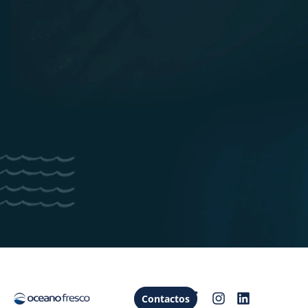
São uma fonte natural de a
melhor classificação.
São também fonte natural d
nutricional completa.
Contactos