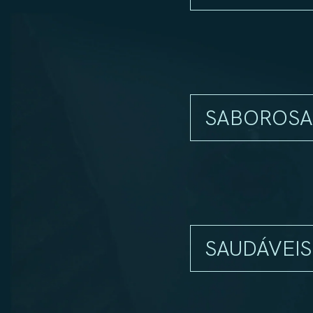
Espécies nativas europe
Cultivamos apenas espéci
segmento de qualidade pr
Pela forma como são cultiv
No entanto, nem sempre é f
biólogos, que fizeram a co
SABOROSA
O sabor da frescura do 
São ameijoas do Atlântico
aberto no Oceano Atlântico
SAUDÁVEIS
Um alimento naturalme
As amêijoas são naturalme
nomeadamente pelos benef