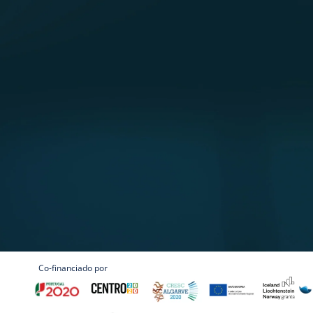
lto teor de proteína e com um valor nutricional de alta qualidade, reconhe
e vários minerais, vitamina B12 e Omega-3. Saiba mais no link em baixo pa
Co-financiado por