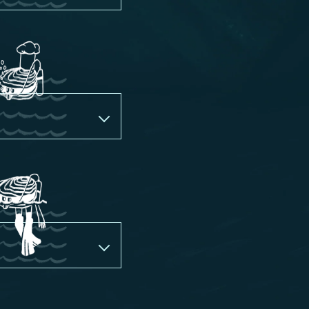
ores espécies do
imos ajuda aos nossos
am submersas em mar
oplâncton.
er apreciadas,