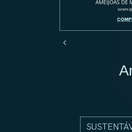
AMÊIJOAS DE 
lorem i
COMP
A
SUSTENTÁV