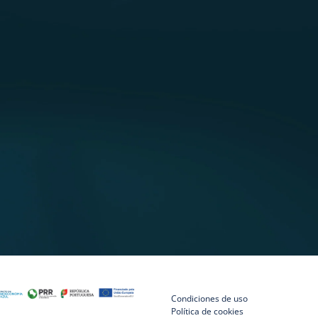
cido pela Nutri-Score com a
ra aceder à informação
Condiciones de uso
Política de cookies